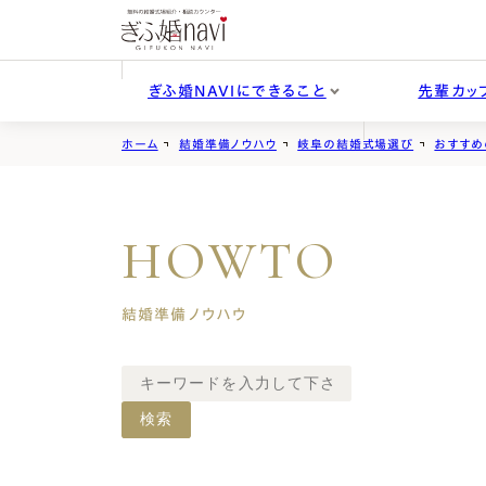
ぎふ婚NAVIにできること
先輩カッ
ぎふ婚NAVIにでき
先輩カップルの声
結婚準備ノウハウ
ホーム
結婚準備ノウハウ
岐阜の結婚式場選び
おすすめ
ること
COUPLE VOICES
WEDDING
PREPARATION
ぎふ
GIFU WEDDING NAVI
HOWTO
ぎふ婚ナビをご利用いただいた先輩カ
無料
ップルのリアルな声をご紹介します。
二次
結婚準備に役立つコラムや、ぎふ婚
コラム
式場探しから前撮り・ドレス・ジュエリ
NAVIからのお知らせ・最新情報をご紹
ーまで、結婚準備に関するさまざまなご
結婚準備ノウハウ
介します。
相談をワンストップでお受けしていま
す。
検索