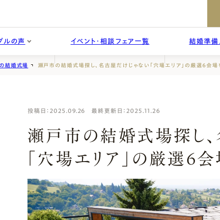
プルの声
イベント・相談フェア一覧
結婚準備
の結婚式場
瀬戸市の結婚式場探し、名古屋だけじゃない「穴場エリア」の厳選6会場
婚からのご挨拶
結婚式場を探す
投稿日：2025.09.26 最終更新日：2025.11.26
相談のご感想
挙式当日
会／顔合わせ会場のご相談
ドレスのご相談
で学ぶ
ぎふ婚トピ
瀬戸市の結婚式場探し、
「穴場エリア」の厳選6