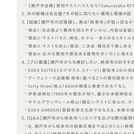
【瀬戸市近隣】貸切ゲストハウスなら「Sakurazaka RET
次の候補は名古屋？その前に知りたい費用と環境の話
【結論】瀬戸市の式場探し、実は「岐阜市」が狙い目な4
理由1：名古屋より費用を抑えやすいのに、内容は妥協
理由2：ゲストハウス、神社、ホテル…あらゆるスタイル
理由3：ゲストも安心！宿泊・二次会・観光まで楽しめる
理由4：広大な敷地や歴史ある建物をぜいたくに使える
【プロ厳選】瀬戸市からも検討したい、岐阜市のおすす
EXEX SUITES（エグゼクス スイーツ）｜駅徒歩2分
アーフェリーク迎賓館 岐阜｜選べる2つの貸切邸宅で
forty three｜地上160mの絶景と美食でおもてなし
伊奈波神社｜1900年の歴史が紡ぐ、厳かな本格神前式
ホテルグランヴェール岐山｜幅広いゲストに安心の、ホ
EXEX GARDEN｜登録有形文化財でかなえる、本物の
【Q&A】瀬戸市から岐阜市へ｜エリアを広げる際の疑問
Q. 瀬戸市から岐阜市の結婚式場まではどのくらい時