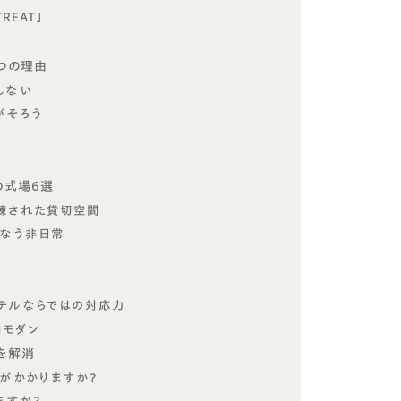
REAT」
つの理由
しない
がそろう
め式場6選
の洗練された貸切空間
かなう非日常
テルならではの対応力
和モダン
を解消
間がかかりますか？