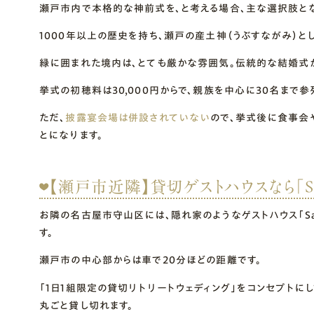
瀬戸市内で本格的な神前式を、と考える場合、主な選択肢とな
1000年以上の歴史を持ち、瀬戸の産土神（うぶすながみ）と
緑に囲まれた境内は、とても厳かな雰囲気。伝統的な結婚式
挙式の初穂料は30,000円からで、親族を中心に30名まで参
ただ、
披露宴会場は併設されていない
ので、挙式後に食事会
とになります。
【瀬戸市近隣】貸切ゲストハウスなら「Saku
お隣の名古屋市守山区には、隠れ家のようなゲストハウス「Sakur
す。
瀬戸市の中心部からは車で20分ほどの距離です。
「1日1組限定の貸切リトリートウェディング」をコンセプトに
丸ごと貸し切れます。